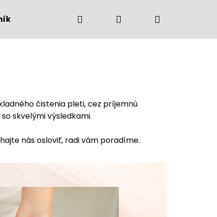
Hľadať
Prihlásenie
Nákupný
ník
Kontakt
Obchod
košík
adného čistenia pleti, cez príjemnú
a so skvelými výsledkami.
hajte nás osloviť, radi vám poradíme.