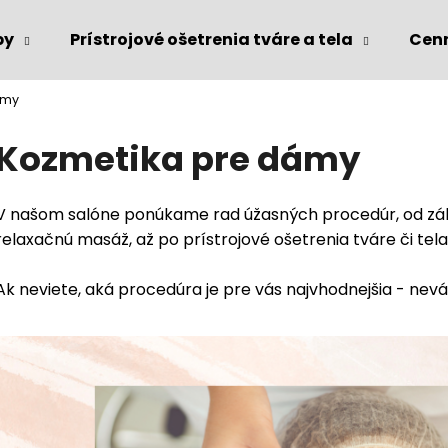
by
Prístrojové ošetrenia tváre a tela
Cen
ámy
Čo potrebujete nájsť?
Kozmetika pre dámy
HĽADAŤ
V našom salóne ponúkame rad úžasných procedúr, od zákl
relaxačnú masáž, až po prístrojové ošetrenia tváre či tel
Ak neviete, aká procedúra je pre vás najvhodnejšia - nevá