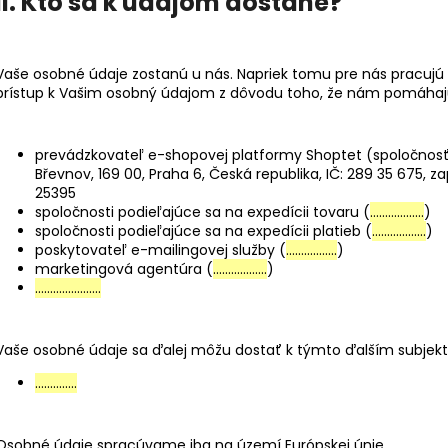
II. Kto sa k údajom dostane?
Vaše osobné údaje zostanú u nás. Napriek tomu pre nás pracujú n
prístup k Vašim osobný údajom z dôvodu toho, že nám pomáhaj
prevádzkovateľ e-shopovej platformy Shoptet (spoločnosť 
Břevnov, 169 00, Praha 6, Česká republika, IČ: 289 35 675, 
25395
spoločnosti podieľajúce sa na expedícii tovaru (
………………
)
spoločnosti podieľajúce sa na expedícii platieb (
………………
)
poskytovateľ e-mailingovej služby (
……………..
)
marketingová agentúra (
………………
)
………………….
Vaše osobné údaje sa ďalej môžu dostať k týmto ďalším subjek
…………..
Osobné údaje spracúvame iba na území Európskej únie.