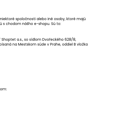
iektoré spoločnosti alebo iné osoby, ktoré majú
ú s chodom nášho e-shopu. Sú to:
Shoptet a.s., so sídlom Dvořeckého 628/8,
zapísaná na Mestskom súde v Prahe, oddiel B vložka
tom: