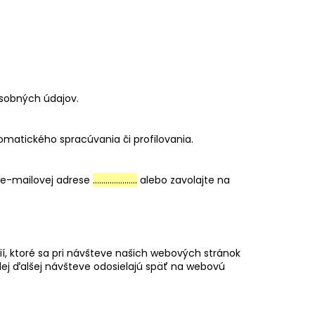
sobných údajov.
matického spracúvania či profilovania.
a e-mailovej adrese
…………………
alebo zavolajte na
, ktoré sa pri návšteve našich webových stránok
dej ďalšej návšteve odosielajú späť na webovú