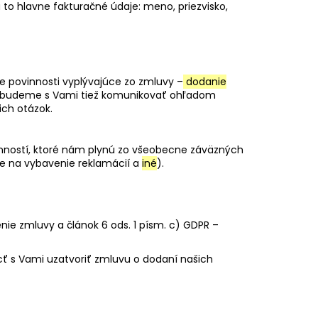
 to hlavne fakturačné údaje: meno, priezvisko,
 povinnosti vyplývajúce zo zmluvy –
dodanie
v budeme s Vami tiež komunikovať ohľadom
ich otázok.
nností, ktoré nám plynú zo všeobecne záväzných
e na vybavenie reklamácií a
iné
).
enie zmluvy a článok 6 ods. 1 písm. c) GDPR –
ť s Vami uzatvoriť zmluvu o dodaní našich