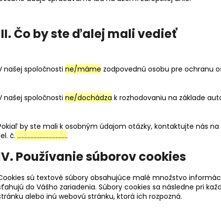
III. Čo by ste ďalej mali vedieť
V našej spoločnosti
ne/máme
zodpovednú osobu pre ochranu o
V našej spoločnosti
ne/dochádza
k rozhodovaniu na základe auto
Pokiaľ by ste mali k osobným údajom otázky, kontaktujte nás n
tel. č.
…………………………….
IV. Používanie súborov cookies
Cookies sú textové súbory obsahujúce malé množstvo informácií
sťahujú do Vášho zariadenia. Súbory cookies sa následne pri kaž
stránku alebo inú webovú stránku, ktorá ich rozpozná.