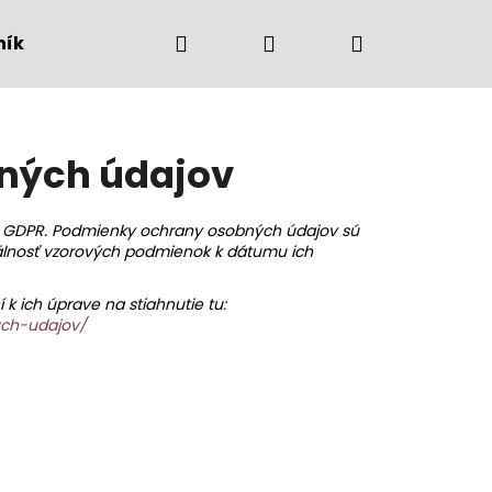
Hľadať
Prihlásenie
Nákupný
ník
Kontakt
Obchod
košík
ných údajov
e GDPR. Podmienky ochrany osobných údajov sú
álnosť vzorových podmienok k dátumu ich
 ich úprave na stiahnutie tu:
ych-udajov/