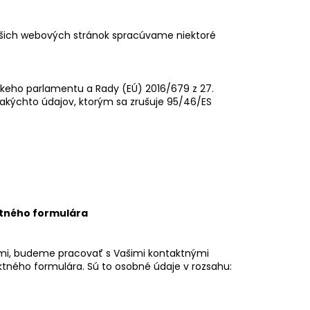
šich webových stránok spracúvame niektoré
keho parlamentu a Rady (EÚ) 2016/679 z 27.
akýchto údajov, ktorým sa zrušuje 95/46/ES
ktného formulára
bami, budeme pracovať s Vašimi kontaktnými
tného formulára. Sú to osobné údaje v rozsahu: