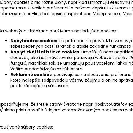
Súbory cookies plnia rôzne úlohy, napríklad umožňujú efektívnu
zapamätanie si Vašich preferencií a celkovo zlepšujú skúsenosť p
zobrazované on-line boli lepšie prispôsobené Vašej osobe a Va
Na webových stránkach používame nasledujúce cookies:
Nevyhnutné cookies
: sú potrebné na prevádzku webových
zabezpečených častí stránok a ďalšie základné funkčnosti 
Analytické/štatistické cookies
: umožňujú nám napríklad 
sledovať, ako naši návštevníci používajú webové stránky.
fungujú, napríklad tak, že umožňujú používateľom ľahko náj
Vaším predchádzajúcim súhlasom.
Reklamné cookies
: používajú sa na sledovanie preferenc
ktoré najlepšie zodpovedajú vášmu záujmu a online správa
predchádzajúcim súhlasom.
Upozorňujeme, že tretie strany (vrátane napr. poskytovateľov e
a/alebo pristupovať k údajom zhromažďovaným cookies na web
Používané súbory cookies: