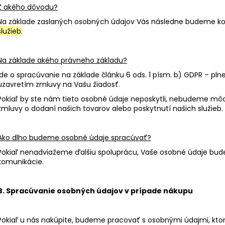
Z akého dôvodu?
Na základe zaslaných osobných údajov Vás následne budeme kon
služieb.
Na základe akého právneho základu?
Ide o spracúvanie na základe článku 6 ods. 1 písm. b) GDPR – pln
uzavretím zmluvy na Vašu žiadosť.
Pokiaľ by ste nám tieto osobné údaje neposkytli, nebudeme mô
zmluvy o dodaní našich tovarov alebo poskytnutí našich služieb.
Ako dlho budeme osobné údaje spracúvať?
Pokiaľ nenadviažeme ďalšiu spoluprácu, Vaše osobné údaje bud
komunikácie.
B. Spracúvanie osobných údajov v prípade nákupu
Pokiaľ u nás nakúpite, budeme pracovať s osobnými údajmi, kt