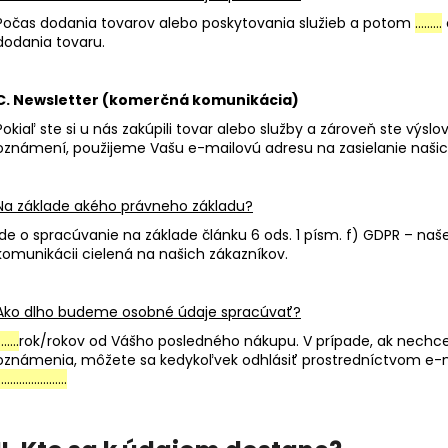
Počas dodania tovarov alebo poskytovania služieb a potom
………
dodania tovaru.
C. Newsletter (komerčná komunikácia)
Pokiaľ ste si u nás zakúpili tovar alebo služby a zároveň ste výs
oznámení, použijeme Vašu e-mailovú adresu na zasielanie naš
Na základe akého právneho základu?
Ide o spracúvanie na základe článku 6 ods. 1 písm. f) GDPR – n
komunikácii cielená na našich zákazníkov.
Ako dlho budeme osobné údaje spracúvať?
……..
rok/rokov od Vášho posledného nákupu. V prípade, ak nechc
oznámenia, môžete sa kedykoľvek odhlásiť prostredníctvom e-m
……………………