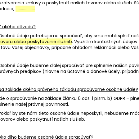
uzatvorenia zmluvy o poskytnutí našich tovarov alebo služieb. Sú
adresa,
………………...
Z akého dôvodu?
Osobné údaje potrebujeme spracúvať, aby sme mohli splniť naše
tovaru alebo poskytovanie služieb
. Využitím kontaktných údajo
stavu Vašej objednávky, prípadne ohľadom reklamácií alebo Vaš
Osobné údaje budeme ďalej spracúvať pre splnenie našich povi
právnych predpisov (hlavne na účtovné a daňové účely, prípadn
Na základe akého právneho základu spracúvame osobné údaje?
Ide o spracúvanie na základe článku 6 ods. 1 písm. b) GDPR – pln
plnenie našej právnej povinnosti.
Pokiaľ by ste nám tieto osobné údaje neposkytli, nebudeme môc
tovarov alebo poskytnutí našich služieb.
Ako dlho budeme osobné údaje spracúvať?