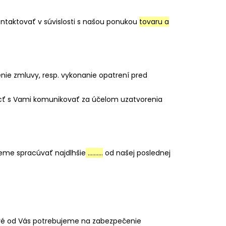
taktovať v súvislosti s našou ponukou
tovaru a
enie zmluvy, resp. vykonanie opatrení pred
cť s Vami komunikovať za účelom uzatvorenia
eme spracúvať najdlhšie
……….
od našej poslednej
oré od Vás potrebujeme na zabezpečenie