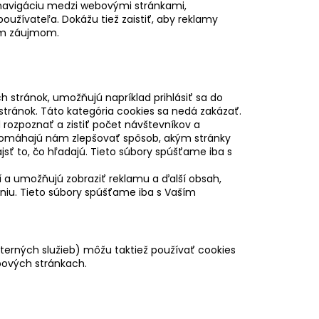
 navigáciu medzi webovými stránkami,
oužívateľa. Dokážu tiež zaistiť, aby reklamy
šim záujmom.
 stránok, umožňujú napríklad prihlásiť sa do
stránok. Táto kategória cookies sa nedá zakázať.
rozpoznať a zistiť počet návštevníkov a
 Pomáhajú nám zlepšovať spôsob, akým stránky
sť to, čo hľadajú. Tieto súbory spúšťame iba s
ií a umožňujú zobraziť reklamu a ďalší obsah,
niu. Tieto súbory spúšťame iba s Vaším
xterných služieb) môžu taktiež používať cookies
ových stránkach.