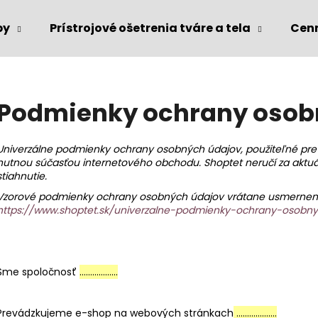
by
Prístrojové ošetrenia tváre a tela
Cen
Čo potrebujete nájsť?
Podmienky ochrany osob
HĽADAŤ
Univerzálne podmienky ochrany osobných údajov, použiteľné pr
nutnou súčasťou internetového obchodu. Shoptet neručí za aktu
stiahnutie.
Vzorové podmienky ochrany osobných údajov vrátane usmernení k
https://www.shoptet.sk/univerzalne-podmienky-ochrany-osobn
Sme spoločnosť
……………...
Prevádzkujeme e-shop na webových stránkach
……………….